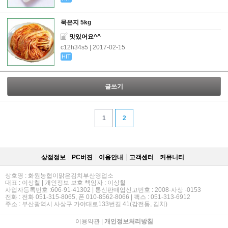
묵은지 5kg
맛있어요^^
c12h34s5
| 2017-02-15
HIT
글쓰기
1
2
상점정보
PC버젼
이용안내
고객센터
커뮤니티
상호명 : 화원농협이맑은김치부산영업소
대표 : 이상철 | 개인정보 보호 책임자 : 이상철
사업자등록번호 :606-91-41302 | 통신판매업신고번호 : 2008-사상 -0153
전화 : 전화 051-315-8065, 폰 010-8562-8066 | 팩스 : 051-313-6912
주소 : 부산광역시 사상구 가야대로133번길 41(감전동, 김치)
이용약관
|
개인정보처리방침