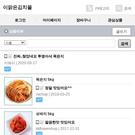
이맑은김치몰
카테고리
검색
로그인
마이페이지
장바구니
관심상품
상품리뷰
글쓰기
검색
진짜..찾았네요 투명아삭 묵은지
이혜리
| 2020-09-17
HIT
묵은지 5kg
정말 맛있어요^^
vachap
| 2019-03-25
HIT
섞박지 5kg
깔끔한맛 맛있어요
kkflowershop
| 2017-12-31
HIT