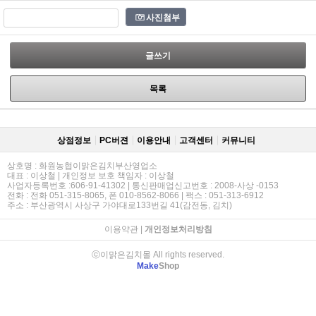
사진첨부
글쓰기
목록
상점정보
PC버젼
이용안내
고객센터
커뮤니티
상호명 : 화원농협이맑은김치부산영업소
대표 : 이상철 | 개인정보 보호 책임자 : 이상철
사업자등록번호 :606-91-41302 | 통신판매업신고번호 : 2008-사상 -0153
전화 : 전화 051-315-8065, 폰 010-8562-8066 | 팩스 : 051-313-6912
주소 : 부산광역시 사상구 가야대로133번길 41(감전동, 김치)
이용약관
|
개인정보처리방침
ⓒ이맑은김치몰 All rights reserved.
Make
Shop