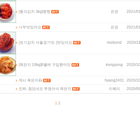
[총각김치 3kg]
짱짱
은경
2021/01
너무맛있어요
은경
2021/01
[포기김치 서울경기맛..]
맛있어요
mizbond
2020/11
[묵은지 10kg]
8월에 구입했어요
kongyong
2020/10
역시 묵은지👍
hyang2431
2020/10
진짜..찾았네요 투명아삭 묵은지
이혜리
2020/09
1
2