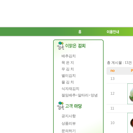
배추김치
묵 은 지
총 게시물 : 13건 
무 김 치
no
P
별미김치
13
물 김 치
식자재김치
12
절임배추+알타리+앙념
11
공지사항
10
상품리뷰
문의하기