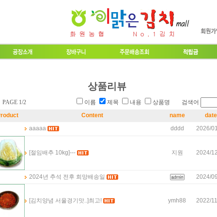
상품리뷰
PAGE 1/2
이름
제목
내용
상품명 검색어
roduct
Content
name
date
aaaaa
dddd
2026/01
[절임배추 10kg]
---
지원
2024/12
2024년 추석 전후 희망배송일
2024/09
[김치양념 서울경기맛..]
최고!
ymh88
2022/11