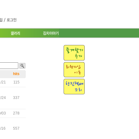
hits
/21
115
/24
337
/03
278
/16
557