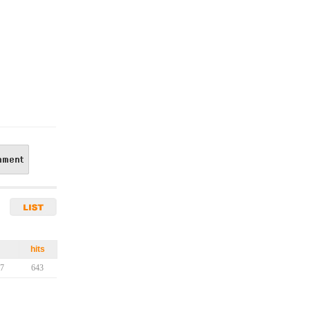
hits
17
643