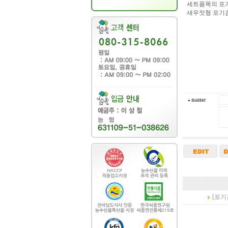
세트품목의 포
새우젓형 포기김
name
[포기