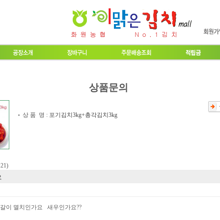
상품문의
상 품 명 :
포기김치3kg+총각김치3kg
:21)
요
젓갈이 멸치인가요 새우인가요??