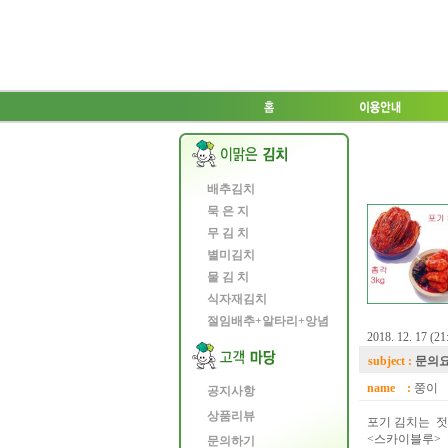
배추김치
묵 은 지
무 김 치
별미김치
물 김 치
식자재김치
절임배추+알타리+앙념
2018. 12. 17 (21
subject :
문의
name :
쭝이
공지사항
상품리뷰
포기 김치는 
<스카이블루>
문의하기