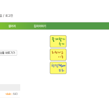
visit :
643