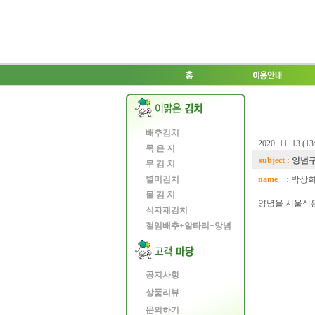
배추김치
2020. 11. 13 (13
묵 은 지
subject :
양념구
무 김 치
별미김치
name :
박상
물 김 치
양념을 서울식은
식자재김치
절임배추+알타리+앙념
공지사항
상품리뷰
문의하기