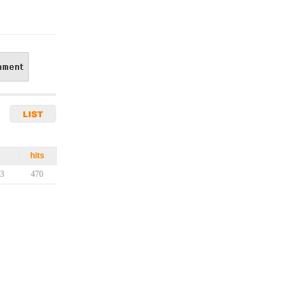
hits
13
470